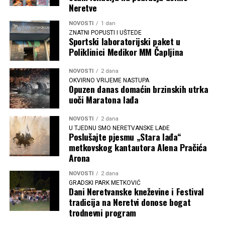
Neretve
NOVOSTI
1 dan
ZNATNI POPUSTI I UŠTEDE
Sportski laboratorijski paket u
Poliklinici Medikor MM Čapljina
NOVOSTI
2 dana
OKVIRNO VRIJEME NASTUPA
Opuzen danas domaćin brzinskih utrka
uoči Maratona lađa
NOVOSTI
2 dana
U TJEDNU SMO NERETVANSKE LAĐE
Poslušajte pjesmu „Stara lađa“
metkovskog kantautora Alena Pračića
Arona
NOVOSTI
2 dana
GRADSKI PARK METKOVIĆ
Dani Neretvanske kneževine i Festival
tradicija na Neretvi donose bogat
trodnevni program