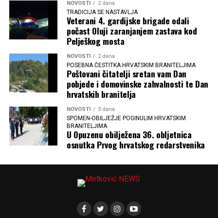
NOVOSTI
2 dana
TRADICIJA SE NASTAVLJA
Veterani 4. gardijske brigade odali
počast Oluji zaranjanjem zastava kod
Pelješkog mosta
NOVOSTI
2 dana
POSEBNA ČESTITKA HRVATSKIM BRANITELJIMA
Poštovani čitatelji sretan vam Dan
pobjede i domovinske zahvalnosti te Dan
hrvatskih branitelja
NOVOSTI
3 dana
SPOMEN-OBILJEŽJE POGINULIM HRVATSKIM
BRANITELJIMA
U Opuzenu obilježena 36. obljetnica
osnutka Prvog hrvatskog redarstvenika