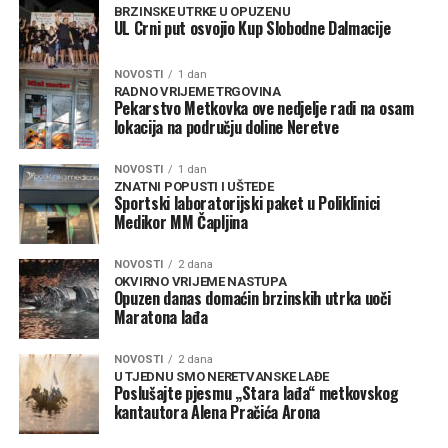
BRZINSKE UTRKE U OPUZENU
UL Crni put osvojio Kup Slobodne Dalmacije
NOVOSTI
1 dan
RADNO VRIJEME TRGOVINA
Pekarstvo Metkovka ove nedjelje radi na osam
lokacija na području doline Neretve
NOVOSTI
1 dan
ZNATNI POPUSTI I UŠTEDE
Sportski laboratorijski paket u Poliklinici
Medikor MM Čapljina
NOVOSTI
2 dana
OKVIRNO VRIJEME NASTUPA
Opuzen danas domaćin brzinskih utrka uoči
Maratona lađa
NOVOSTI
2 dana
U TJEDNU SMO NERETVANSKE LAĐE
Poslušajte pjesmu „Stara lađa“ metkovskog
kantautora Alena Pračića Arona