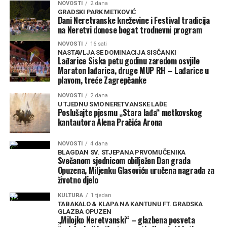
NOVOSTI
2 dana
GRADSKI PARK METKOVIĆ
Dani Neretvanske kneževine i Festival tradicija
na Neretvi donose bogat trodnevni program
NOVOSTI
16 sati
NASTAVLJA SE DOMINACIJA SISČANKI
Lađarice Siska petu godinu zaredom osvjile
Maraton lađarica, druge MUP RH – Lađarice u
plavom, treće Zagrepčanke
NOVOSTI
2 dana
U TJEDNU SMO NERETVANSKE LAĐE
Poslušajte pjesmu „Stara lađa“ metkovskog
kantautora Alena Pračića Arona
NOVOSTI
4 dana
BLAGDAN SV. STJEPANA PRVOMUČENIKA
Svečanom sjednicom obilježen Dan grada
Opuzena, Miljenku Glasoviću uručena nagrada za
životno djelo
KULTURA
1 tjedan
TABAKALO & KLAPA NA KANTUNU FT. GRADSKA
GLAZBA OPUZEN
„Milojko Neretvanski“ – glazbena posveta