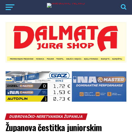
DUBROVAČKO-NERETVANSKA ŽUPANIJA
Županova čestitka juniorskim