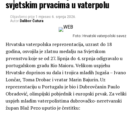
svjetskim prvacima u vaterpolu
Objavljeno prije
1 mjesec
6. srpnja 2026.
Autor
Dalibor Čutura
Foto: Hrvatski vaterpolski savez
Hrvatska vaterpolska reprezentacija, uzrast do 18
godina, osvojila je zlatnu medalju na Svjetskom
prvenstvu koje se od 27. lipnja do 4. srpnja odigravalo u
portugalskom gradu Rio Maioru. Velikom uspjehu
Hrvatske doprinos su dala i trojica mladih Jugaša – Ivano
Lončar, Toma Drobac i vratar Marin Bajurin. Uz
reprezentaciju u Portugalu je bio i Dubrovčanin Paulo
Obradović, olimpijski pobjednik i europski prvak. Za veliki
uspjeh mladim vaterpolistima dubrovačko-neretvanski
župan Blaž Pezo uputio je čestitku: