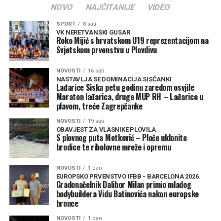
NOVO
NAJČITANIJE
VIDEO
SPORT
8 sati
VK NERETVANSKI GUSAR
Roko Mijić s hrvatskom U19 reprezentacijom na
Svjetskom prvenstvu u Plovdivu
NOVOSTI
16 sati
NASTAVLJA SE DOMINACIJA SISČANKI
Lađarice Siska petu godinu zaredom osvjile
Maraton lađarica, druge MUP RH – Lađarice u
plavom, treće Zagrepčanke
NOVOSTI
19 sati
OBAVJEST ZA VLASNIKE PLOVILA
S plovnog puta Metković – Ploče uklonite
brodice te ribolovne mreže i opremu
NOVOSTI
1 dan
EUROPSKO PRVENSTVO IFBB - BARCELONA 2026.
Gradonačelnik Dalibor Milan primio mladog
bodybuildera Vidu Batinovića nakon europske
bronce
NOVOSTI
1 dan