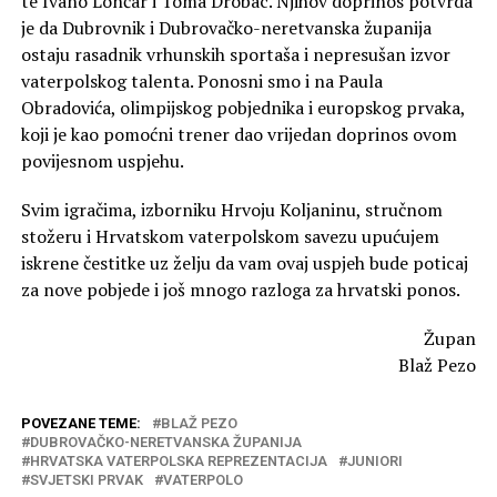
te Ivano Lončar i Toma Drobac. Njihov doprinos potvrda
je da Dubrovnik i Dubrovačko-neretvanska županija
ostaju rasadnik vrhunskih sportaša i nepresušan izvor
vaterpolskog talenta. Ponosni smo i na Paula
Obradovića, olimpijskog pobjednika i europskog prvaka,
koji je kao pomoćni trener dao vrijedan doprinos ovom
povijesnom uspjehu.
Svim igračima, izborniku Hrvoju Koljaninu, stručnom
stožeru i Hrvatskom vaterpolskom savezu upućujem
iskrene čestitke uz želju da vam ovaj uspjeh bude poticaj
za nove pobjede i još mnogo razloga za hrvatski ponos.
Župan
Blaž Pezo
POVEZANE TEME:
BLAŽ PEZO
DUBROVAČKO-NERETVANSKA ŽUPANIJA
HRVATSKA VATERPOLSKA REPREZENTACIJA
JUNIORI
SVJETSKI PRVAK
VATERPOLO