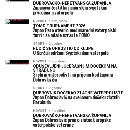
DUBROVAČKO-NERETVANSKA ŽUPANIJA
Županova čestitka juniorskim svjetskim
prvacima u vaterpolu
NOVOSTI
4 mjeseca
TOMO TOURNAMENT 2026.
Župan Pezo otvorio međunarodni vaterpolski
turnir za mlađe uzraste TOMO
SPORT
2 godine
RUDIĆ SE OPROSTIO OD KLUPE
U Korčuli održani Svjetski dani vaterpola
NOVOSTI
2 godine
ODUŠEVLJENI JUČERAŠNJIM DOČEKOM NA
STRADUNU
Srebrni vaterpolisti na prijemu kod župana
Dobroslavića
SPORT
2 godine
DUBROVNIK DOČEKAO ZLATNE VATERPOLISTE
Župan Dobroslavić na svečanom dočeku zlatnih
Barakuda
NOVOSTI
4 godine
DUBROVAČKO-NERETVANSKA ŽUPANIJA
Župan Dobroslavić primio zlatne Europske
vaterpolske veterane