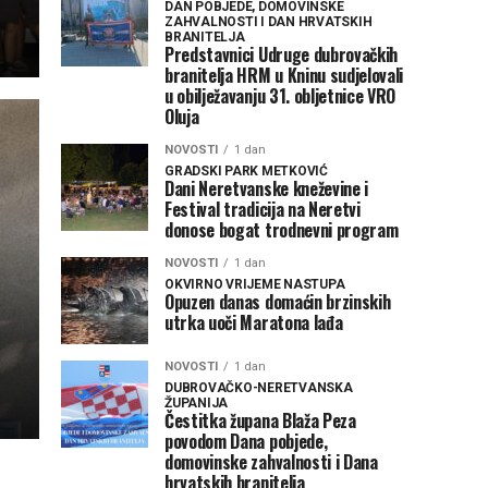
DAN POBJEDE, DOMOVINSKE
ZAHVALNOSTI I DAN HRVATSKIH
BRANITELJA
Predstavnici Udruge dubrovačkih
branitelja HRM u Kninu sudjelovali
u obilježavanju 31. obljetnice VRO
Oluja
NOVOSTI
1 dan
GRADSKI PARK METKOVIĆ
Dani Neretvanske kneževine i
Festival tradicija na Neretvi
donose bogat trodnevni program
NOVOSTI
1 dan
OKVIRNO VRIJEME NASTUPA
Opuzen danas domaćin brzinskih
utrka uoči Maratona lađa
NOVOSTI
1 dan
DUBROVAČKO-NERETVANSKA
ŽUPANIJA
Čestitka župana Blaža Peza
povodom Dana pobjede,
domovinske zahvalnosti i Dana
hrvatskih branitelja