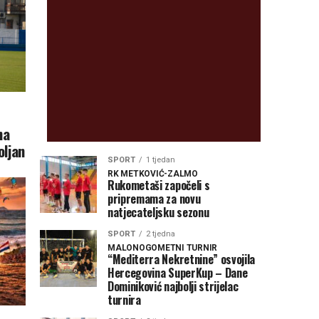
na
oljan
SPORT
1 tjedan
RK METKOVIĆ-ZALMO
Rukometaši započeli s
pripremama za novu
natjecateljsku sezonu
SPORT
2 tjedna
MALONOGOMETNI TURNIR
“Mediterra Nekretnine” osvojila
Hercegovina SuperKup – Dane
Dominiković najbolji strijelac
turnira