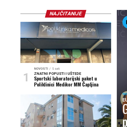
NAJČITANIJE
NOVOSTI
5 sati
ZNATNI POPUSTI I UŠTEDE
Sportski laboratorijski paket u
Poliklinici Medikor MM Čapljina
NO
E
G
p