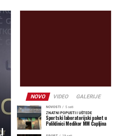
NOVO
VIDEO
GALERIJE
NOVOSTI
5 sati
ZNATNI POPUSTI I UŠTEDE
Sportski laboratorijski paket u
Poliklinici Medikor MM Čapljina
u
SPORT
19 sati