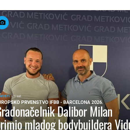
VOSTI
1 sat
UROPSKO PRVENSTVO IFBB - BARCELONA 2026.
radonačelnik Dalibor Milan
rimio mladog bodybuildera Vid