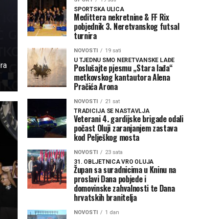
SPORTSKA ULICA
Medittera nekretnine & FF Rix
pobjednik 3. Neretvanskog futsal
turnira
NOVOSTI
19 sati
U TJEDNU SMO NERETVANSKE LAĐE
ra
Poslušajte pjesmu „Stara lađa“
metkovskog kantautora Alena
Pračića Arona
NOVOSTI
21 sat
TRADICIJA SE NASTAVLJA
Veterani 4. gardijske brigade odali
počast Oluji zaranjanjem zastava
kod Pelješkog mosta
NOVOSTI
23 sata
31. OBLJETNICA VRO OLUJA
Župan sa suradnicima u Kninu na
proslavi Dana pobjede i
domovinske zahvalnosti te Dana
hrvatskih branitelja
NOVOSTI
1 dan