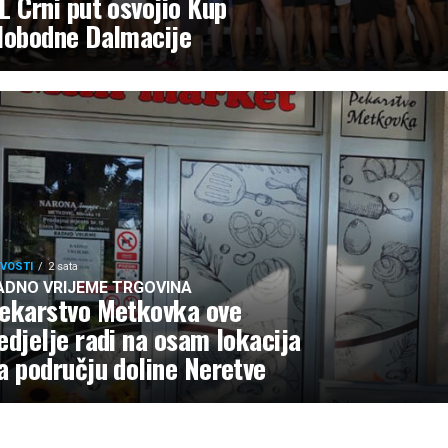
L Crni put osvojio Kup
lobodne Dalmacije
VOSTI
2 sata
ADNO VRIJEME TRGOVINA
ekarstvo Metkovka ove
edjelje radi na osam lokacija
a području doline Neretve