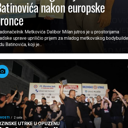
atinovića nakon europske
bronce
adonačelnik Metkovića Dalibor Milan jutros je u prostorijama
adske uprave upriličio prijem za mladog metkovskog bodybuilde
du Batinovića, koji je...
VOSTI
2 sata
RZINSKE UTRKE U OPUZENU