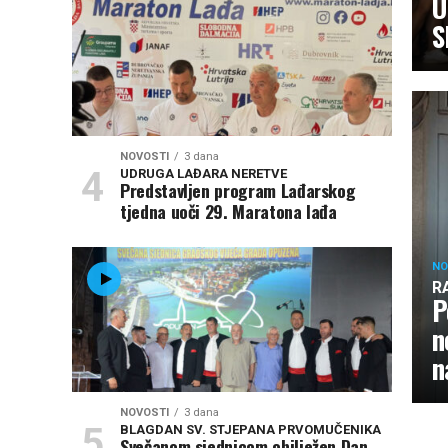
U
S
NOVOSTI
3 dana
UDRUGA LAĐARA NERETVE
Predstavljen program Lađarskog
tjedna uoči 29. Maratona lađa
NO
R
P
n
n
NOVOSTI
3 dana
BLAGDAN SV. STJEPANA PRVOMUČENIKA
Svečanom sjednicom obilježen Dan