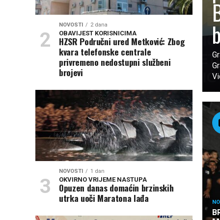
B
NOVOSTI
2 dana
OBAVIJEST KORISNICIMA
HZSR Područni ured Metković: Zbog
kvara telefonske centrale
Gr
privremeno nedostupni službeni
Gr
brojevi
Vi
NOVOSTI
1 dan
OKVIRNO VRIJEME NASTUPA
Opuzen danas domaćin brzinskih
utrka uoči Maratona lađa
NO
B