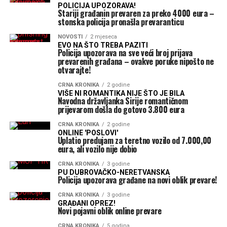
POLICIJA UPOZORAVA!
Stariji građanin prevaren za preko 4000 eura –
stonska policija pronašla prevaranticu
NOVOSTI
2 mjeseca
EVO NA ŠTO TREBA PAZITI
Policija upozorava na sve veći broj prijava
prevarenih građana – ovakve poruke nipošto ne
otvarajte!
CRNA KRONIKA
2 godine
VIŠE NI ROMANTIKA NIJE ŠTO JE BILA
Navodna državljanka Sirije romantičnom
prijevarom došla do gotovo 3.800 eura
CRNA KRONIKA
2 godine
ONLINE 'POSLOVI'
Uplatio predujam za teretno vozilo od 7.000,00
eura, ali vozilo nije dobio
CRNA KRONIKA
3 godine
PU DUBROVAČKO-NERETVANSKA
Policija upozorava građane na novi oblik prevare!
CRNA KRONIKA
3 godine
GRAĐANI OPREZ!
Novi pojavni oblik online prevare
CRNA KRONIKA
5 godina