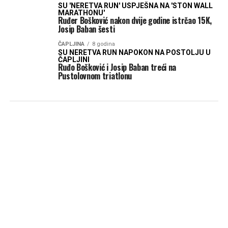
SU 'NERETVA RUN' USPJEŠNA NA 'STON WALL
MARATHONU'
Ruđer Bošković nakon dvije godine istrčao 15K,
Josip Baban šesti
ČAPLJINA
8 godina
SU NERETVA RUN NAPOKON NA POSTOLJU U
ČAPLJINI
Ruđo Bošković i Josip Baban treći na
Pustolovnom triatlonu