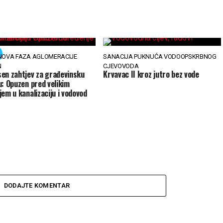
NOVA FAZA AGLOMERACIJE
SANACIJA PUKNUĆA VODOOPSKRBNOG
N
CJEVOVODA
en zahtjev za građevinsku
Krvavac II kroz jutro bez vode
u: Opuzen pred velikim
jem u kanalizaciju i vodovod
DODAJTE KOMENTAR