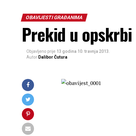
OBAVIJESTI GRAĐANIMA
Prekid u opskrbi 
Objavljeno prije
13 godina
10. travnja 2013.
Autor
Dalibor Čutura