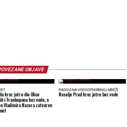
POVEZANE OBJAVE
EST
RADOVI NA VODOOPSKRBNOJ MREŽI
du kroz jutro dio Ulice
Naselje Prud kroz jutro bez vode
kih i Frankopana bez vode, a
ice Vladimira Nazora zatvoren
met