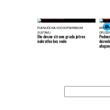
PUKNUĆE NA VODOOPSKRBNOM
KREĆE 
SUSTAVU
OPUZE
Dio desne strane grada jutros
Podnes
nakratko bez vode
dozvol
ulagan