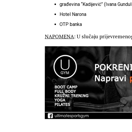
građevina “Kadijević” (Ivana Gundul
Hotel Narona
OTP banka
NAPOMENA
: U slučaju prijevremenog