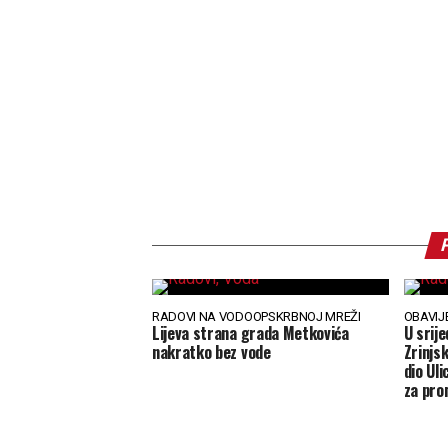
RADOVI NA VODOOPSKRBNOJ MREŽI
OBAVIJ
Lijeva strana grada Metkovića
U srije
nakratko bez vode
Zrinjs
dio Ul
za pro