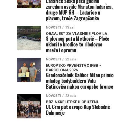
Lađarice Siska petu godinu
zaredom osvjile Maraton lađarica,
druge MUP RH – Lađarice u
plavom, treće Zagrepčanke
NOVOSTI
13 sati
OBAVJEST ZA VLASNIKE PLOVILA
S plovnog puta Metković – Ploče
uklonite brodice te ribolovne
mreže i opremu
NOVOSTI
22 sata
EUROPSKO PRVENSTVO IFBB -
BARCELONA 2026.
Gradonačelnik Dalibor Milan primio
mladog bodybuildera Vidu
Batinovića nakon europske bronce
NOVOSTI
22 sata
BRZINSKE UTRKE U OPUZENU
UL Crni put osvojio Kup Slobodne
Dalmacije