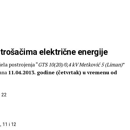
trošačima električne energije
ela postrojenja “
GTS 10(20)/0,4 kV Metković 5 (Liman)
”
dana
11.04.2013. godine (četvrtak) u vremenu od
o 22
, 11 i 12