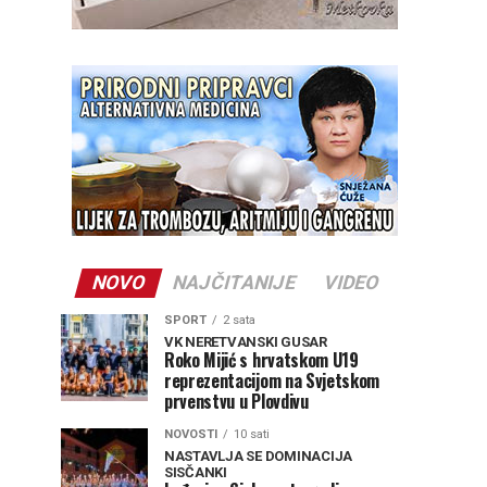
NOVO
NAJČITANIJE
VIDEO
SPORT
2 sata
VK NERETVANSKI GUSAR
Roko Mijić s hrvatskom U19
reprezentacijom na Svjetskom
prvenstvu u Plovdivu
NOVOSTI
10 sati
NASTAVLJA SE DOMINACIJA
SISČANKI