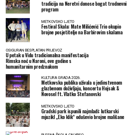
tradicija na Neretvi donose bogat trodnevni
program
METKOVSKO LJETO
Festival Skala: Mate Milićević Trio okupio
brojne posjetitelje na Barbirovim skalama
OSIGURAN BESPLATAN PRIJEVOZ
U petak u Vidu tradicionalna manifestacija
Rimska noć u Naroni, ove godine s
humanitarnim predznakom
KULTURA GRADA 2026.
Metkovska publika uživala u jedinstvenom
glazbenom doživljaju, koncertu Hojsak &
Novosel ft. Vlatko Stefanovski
METKOVSKO LJETO
Gradski park ispunili najmlađi: lutkarski
mjuzikl „Eko klik“ oduševio brojne mališane
PLESNA ŠKOLA CALYPSO