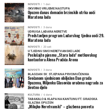
NOVOSTI
1 dan
OKVIRNO VRIJEME NASTUPA
Opuzen danas domaćin brzinskih utrka uoči
Maratona lađa
NOVOSTI
3 dana
UDRUGA LAĐARA NERETVE
Predstavljen program Lađarskog tjedna uoči 29.
Maratona lađa
NOVOSTI
20 sati
U TJEDNU SMO NERETVANSKE LAĐE
Poslušajte pjesmu „Stara lađa“ metkovskog
kantautora Alena Pračića Arona
NOVOSTI
3 dana
BLAGDAN SV. STJEPANA PRVOMUČENIKA
Svečanom sjednicom obilježen Dan grada
Opuzena, Miljenku Glasoviću uručena nagrada za
životno djelo
KULTURA
6 dana
TABAKALO & KLAPA NA KANTUNU FT. GRADSKA
GLAZBA OPUZEN
„Milojko Neretvanski“ – glazbena posveta