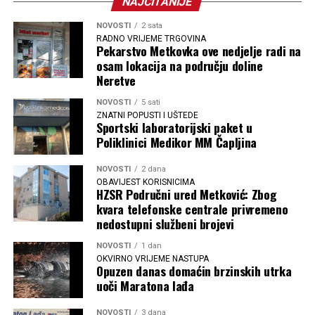
NAJČITANIJE
NOVOSTI
2 sata
RADNO VRIJEME TRGOVINA
Pekarstvo Metkovka ove nedjelje radi na
osam lokacija na području doline
Neretve
NOVOSTI
5 sati
ZNATNI POPUSTI I UŠTEDE
Sportski laboratorijski paket u
Poliklinici Medikor MM Čapljina
NOVOSTI
2 dana
OBAVIJEST KORISNICIMA
HZSR Područni ured Metković: Zbog
kvara telefonske centrale privremeno
nedostupni službeni brojevi
NOVOSTI
1 dan
OKVIRNO VRIJEME NASTUPA
Opuzen danas domaćin brzinskih utrka
uoči Maratona lađa
NOVOSTI
3 dana