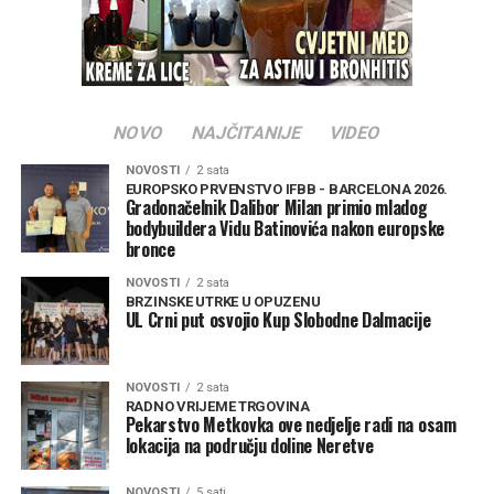
NOVO
NAJČITANIJE
VIDEO
NOVOSTI
2 sata
EUROPSKO PRVENSTVO IFBB - BARCELONA 2026.
Gradonačelnik Dalibor Milan primio mladog
bodybuildera Vidu Batinovića nakon europske
bronce
NOVOSTI
2 sata
BRZINSKE UTRKE U OPUZENU
UL Crni put osvojio Kup Slobodne Dalmacije
NOVOSTI
2 sata
RADNO VRIJEME TRGOVINA
Pekarstvo Metkovka ove nedjelje radi na osam
lokacija na području doline Neretve
NOVOSTI
5 sati