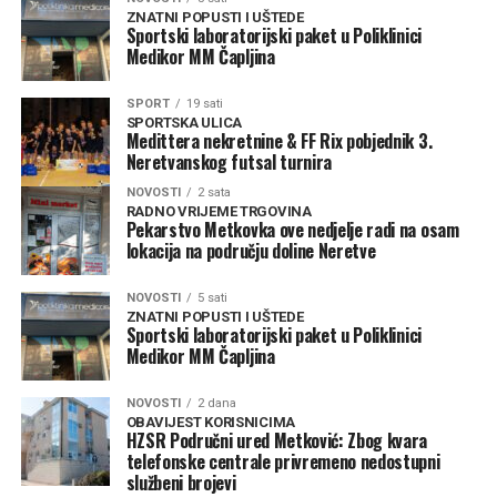
ZNATNI POPUSTI I UŠTEDE
Sportski laboratorijski paket u Poliklinici
Medikor MM Čapljina
SPORT
19 sati
SPORTSKA ULICA
Medittera nekretnine & FF Rix pobjednik 3.
Neretvanskog futsal turnira
NOVOSTI
2 sata
RADNO VRIJEME TRGOVINA
Pekarstvo Metkovka ove nedjelje radi na osam
lokacija na području doline Neretve
NOVOSTI
5 sati
ZNATNI POPUSTI I UŠTEDE
Sportski laboratorijski paket u Poliklinici
Medikor MM Čapljina
NOVOSTI
2 dana
OBAVIJEST KORISNICIMA
HZSR Područni ured Metković: Zbog kvara
telefonske centrale privremeno nedostupni
službeni brojevi