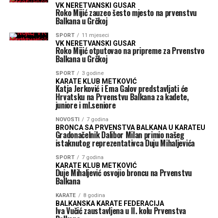
VK NERETVANSKI GUSAR
Roko Mijić zauzeo šesto mjesto na prvenstvu
Balkana u Grčkoj
SPORT
11 mjeseci
VK NERETVANSKI GUSAR
Roko Mijić otputovao na pripreme za Prvenstvo
Balkana u Grčkoj
SPORT
3 godine
KARATE KLUB METKOVIĆ
Katja Jerković i Ema Galov predstavljati će
Hrvatsku na Prvenstvu Balkana za kadete,
juniore i ml.seniore
NOVOSTI
7 godina
BRONCA SA PRVENSTVA BALKANA U KARATEU
Gradonačelnik Dalibor Milan primio našeg
istaknutog reprezentativca Duju Mihaljevića
SPORT
7 godina
KARATE KLUB METKOVIĆ
Duje Mihaljević osvojio broncu na Prvenstvu
Balkana
KARATE
8 godina
BALKANSKA KARATE FEDERACIJA
Iva Vučić zaustavljena u II. kolu Prvenstva