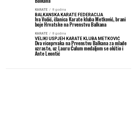
Balkana
KARATE
8 godina
BALKANSKA KARATE FEDERACIJA
Iva Vučić, članica Karate kluba Metković, brani
boje Hrvatske na Prvenstvu Balkana
KARATE
8 godina
VELIKI USPJEH KARATE KLUBA METKOVIĆ
Dva viceprvaka na Prvenstvu Balkana za mlađe
uzraste, uz Lauru Ćulum medaljom se okitio i
Ante Leontić