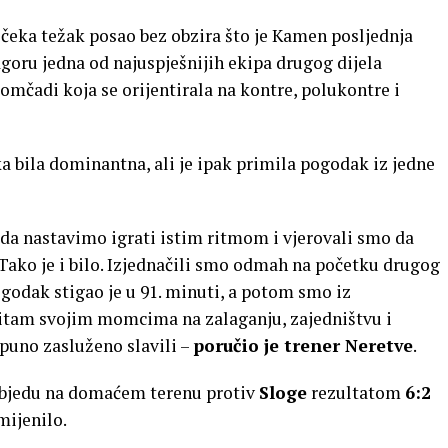
 čeka težak posao bez obzira što je Kamen posljednja
goru jedna od najuspješnijih ekipa drugog dijela
momčadi koja se orijentirala na kontre, polukontre i
a bila dominantna, ali je ipak primila pogodak iz jedne
da nastavimo igrati istim ritmom i vjerovali smo da
Tako je i bilo. Izjednačili smo odmah na početku drugog
pogodak stigao je u 91. minuti, a potom smo iz
titam svojim momcima na zalaganju, zajedništvu i
tpuno zasluženo slavili –
poručio je trener Neretve
.
objedu na domaćem terenu protiv
Sloge
rezultatom
6:2
mijenilo.