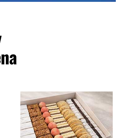
v
ena