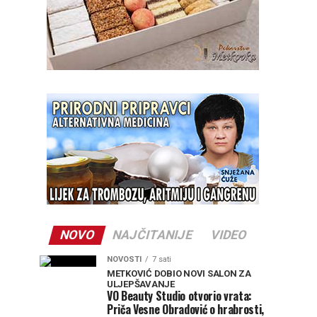
NOVO
NAJČITANIJE
VIDEO
NOVOSTI
7 sati
METKOVIĆ DOBIO NOVI SALON ZA
ULJEPŠAVANJE
VO Beauty Studio otvorio vrata:
Priča Vesne Obradović o hrabrosti,