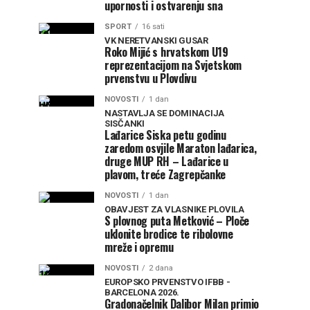
upornosti i ostvarenju sna
SPORT
16 sati
VK NERETVANSKI GUSAR
Roko Mijić s hrvatskom U19
reprezentacijom na Svjetskom
prvenstvu u Plovdivu
NOVOSTI
1 dan
NASTAVLJA SE DOMINACIJA
SISČANKI
Lađarice Siska petu godinu
zaredom osvjile Maraton lađarica,
druge MUP RH – Lađarice u
plavom, treće Zagrepčanke
NOVOSTI
1 dan
OBAVJEST ZA VLASNIKE PLOVILA
S plovnog puta Metković – Ploče
uklonite brodice te ribolovne
mreže i opremu
NOVOSTI
2 dana
EUROPSKO PRVENSTVO IFBB -
BARCELONA 2026.
Gradonačelnik Dalibor Milan primio