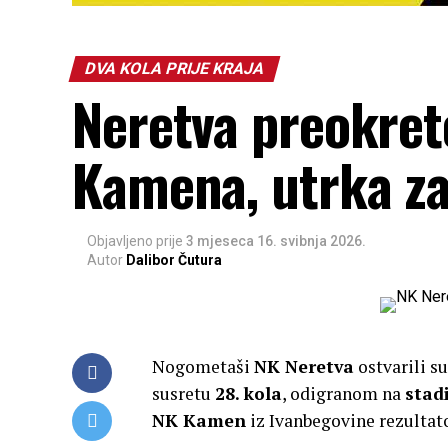
DVA KOLA PRIJE KRAJA
Neretva preokret
Kamena, utrka za 
Objavljeno prije
3 mjeseca
16. svibnja 2026.
Autor
Dalibor Čutura
Nogometaši
NK Neretva
ostvarili s
susretu
28. kola
, odigranom na
stad
NK Kamen
iz Ivanbegovine rezulta