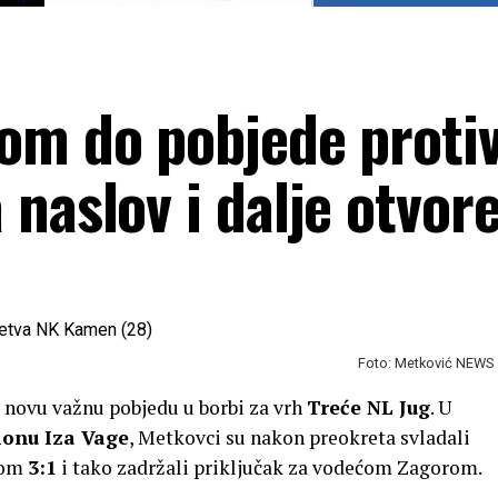
om do pobjede proti
naslov i dalje otvor
Foto: Metković NEWS
u novu važnu pobjedu u borbi za vrh
Treće NL Jug
. U
ionu Iza Vage
, Metkovci su nakon preokreta svladali
tom
3:1
i tako zadržali priključak za vodećom Zagorom.