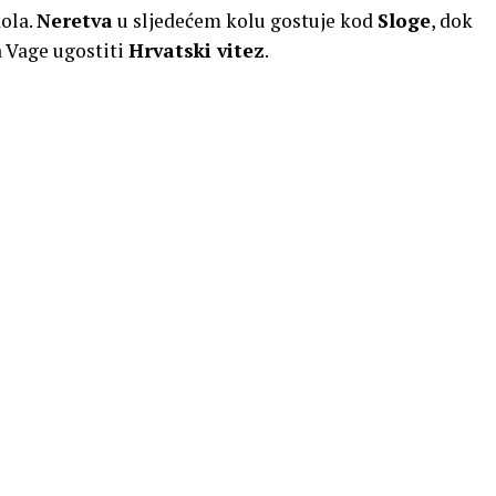
kola.
Neretva
u sljedećem kolu gostuje kod
Sloge
, dok
a Vage ugostiti
Hrvatski vitez
.