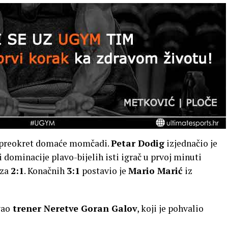
i preokret domaće momčadi.
Petar Dodig
izjednačio je
 i dominacije plavo-bijelih isti igrač u prvoj minuti
 za
2:1
. Konačnih
3:1
postavio je
Mario Marić
iz
vao
trener Neretve Goran Galov
, koji je pohvalio