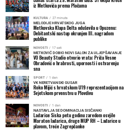
iz Metkovića prema Pločama
KULTURA
27 minuta
MELODIJE HRVATSKOG JUGA
Metkovska Klapa Delta oduševila u Opuzenu:
Debitantski nastup okrunjen III. nagradom
publike
NOVOSTI
17 sati
METKOVIĆ DOBIO NOVI SALON ZA ULJEPŠAVANJE
VO Beauty Studio otvorio vrata: Priča Vesne
Obradović o hrabrosti, upornosti i ostvarenju
sna
SPORT
1 dan
VK NERETVANSKI GUSAR
Roko Mijić s hrvatskom U19 reprezentacijom na
Svjetskom prvenstvu u Plovdivu
NOVOSTI
1 dan
NASTAVLJA SE DOMINACIJA SISČANKI
Lađarice Siska petu godinu zaredom osvjile
Maraton lađarica, druge MUP RH – Lađarice u
plavom, treće Zagrepčanke