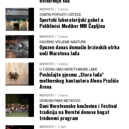
ostvarenju sna
NOVOSTI
2 dana
ZNATNI POPUSTI I UŠTEDE
Sportski laboratorijski paket u
Poliklinici Medikor MM Čapljina
NOVOSTI
3 dana
OKVIRNO VRIJEME NASTUPA
Opuzen danas domaćin brzinskih utrka
uoči Maratona lađa
NOVOSTI
3 dana
U TJEDNU SMO NERETVANSKE LAĐE
Poslušajte pjesmu „Stara lađa“
metkovskog kantautora Alena Pračića
Arona
NOVOSTI
3 dana
GRADSKI PARK METKOVIĆ
Dani Neretvanske kneževine i Festival
tradicija na Neretvi donose bogat
trodnevni program
NOVOSTI
1 dan