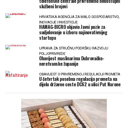
telefonske centrale privremeno nedostupni
službeni brojevi
HRVATSKA AGENCIJA ZA MALO GOSPODARSTVO,
INOVACIJE I INVESTICIJE
HAMAG-BICRO objavio Javni poziv za
sudjelovanje u izboru najinovativnijeg
startupa
UPRAVA ZA STRUČNU PODRŠKU RAZVOJU
POLJOPRIVREDE
Obavijest maslinarima Dubrovačko-
neretvanske županije
OBAVIJEST O PRIVREMENOJ REGULACIJI PROMETA
U četvrtak posebna regulacija prometa na
dijelu državne ceste DC62 u ulici Put Narone