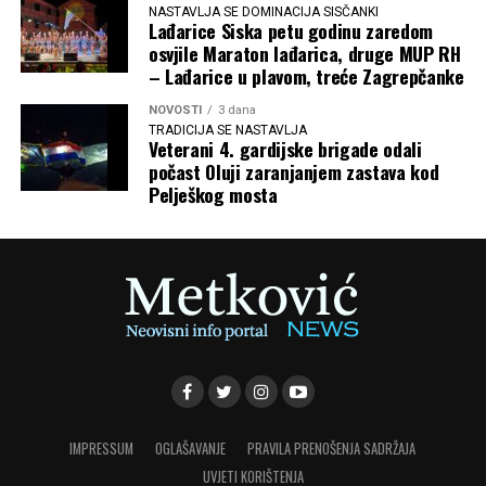
NASTAVLJA SE DOMINACIJA SISČANKI
Lađarice Siska petu godinu zaredom
osvjile Maraton lađarica, druge MUP RH
– Lađarice u plavom, treće Zagrepčanke
NOVOSTI
3 dana
TRADICIJA SE NASTAVLJA
Veterani 4. gardijske brigade odali
počast Oluji zaranjanjem zastava kod
Pelješkog mosta
IMPRESSUM
OGLAŠAVANJE
PRAVILA PRENOŠENJA SADRŽAJA
UVJETI KORIŠTENJA