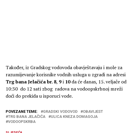
Također, iz Gradskog vodovoda obavještavaju i mole za
razumijevanje korisnike vodnih usluga u zgradi na adresi
Trg bana Jelačića br. 8
,
9
i
10
da će danas, 15. veljače od
10:30 do 12 sati zbog radova na vodoopskrbnoj mreži
doći do prekida u isporuci vode.
POVEZANE TEME:
GRADSKI VODOVOD
OBAVIJEST
TRG BANA JELAČIĆA
ULICA KNEZA DOMAGOJA
VODOOPSKRBA
SLJEDEĆA