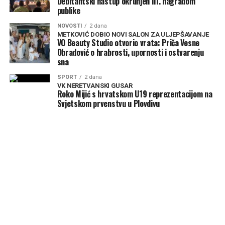
Debitantski nastup okrunjen III. nagradom
publike
NOVOSTI
2 dana
METKOVIĆ DOBIO NOVI SALON ZA ULJEPŠAVANJE
VO Beauty Studio otvorio vrata: Priča Vesne
Obradović o hrabrosti, upornosti i ostvarenju
sna
SPORT
2 dana
VK NERETVANSKI GUSAR
Roko Mijić s hrvatskom U19 reprezentacijom na
Svjetskom prvenstvu u Plovdivu