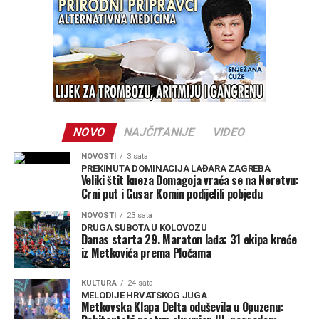
NOVO
NAJČITANIJE
VIDEO
NOVOSTI
3 sata
PREKINUTA DOMINACIJA LAĐARA ZAGREBA
Veliki štit kneza Domagoja vraća se na Neretvu:
Crni put i Gusar Komin podijelili pobjedu
NOVOSTI
23 sata
DRUGA SUBOTA U KOLOVOZU
Danas starta 29. Maraton lađa: 31 ekipa kreće
iz Metkovića prema Pločama
KULTURA
24 sata
MELODIJE HRVATSKOG JUGA
Metkovska Klapa Delta oduševila u Opuzenu: