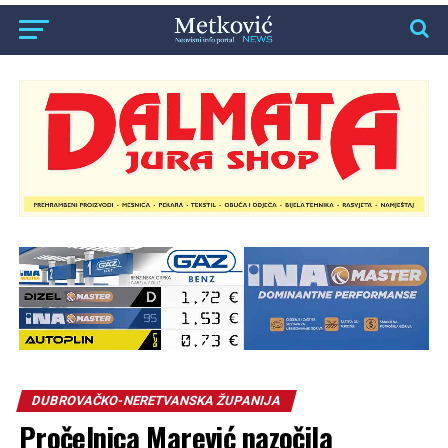
DUBROVAČKO-NERETVANSKA ŽUPANIJA
Pročelnica Marević nazočila