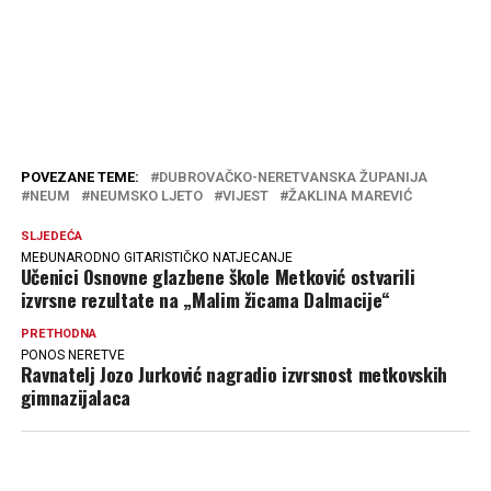
POVEZANE TEME:
DUBROVAČKO-NERETVANSKA ŽUPANIJA
NEUM
NEUMSKO LJETO
VIJEST
ŽAKLINA MAREVIĆ
SLJEDEĆA
MEĐUNARODNO GITARISTIČKO NATJECANJE
Učenici Osnovne glazbene škole Metković ostvarili
izvrsne rezultate na „Malim žicama Dalmacije“
PRETHODNA
PONOS NERETVE
Ravnatelj Jozo Jurković nagradio izvrsnost metkovskih
gimnazijalaca