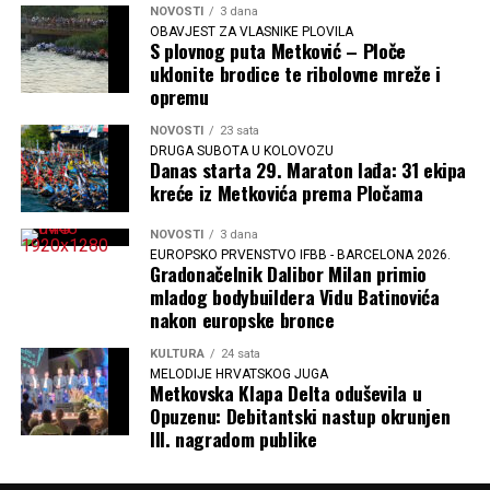
NOVOSTI
3 dana
OBAVJEST ZA VLASNIKE PLOVILA
S plovnog puta Metković – Ploče
uklonite brodice te ribolovne mreže i
opremu
NOVOSTI
23 sata
DRUGA SUBOTA U KOLOVOZU
Danas starta 29. Maraton lađa: 31 ekipa
kreće iz Metkovića prema Pločama
NOVOSTI
3 dana
EUROPSKO PRVENSTVO IFBB - BARCELONA 2026.
Gradonačelnik Dalibor Milan primio
mladog bodybuildera Vidu Batinovića
nakon europske bronce
KULTURA
24 sata
MELODIJE HRVATSKOG JUGA
Metkovska Klapa Delta oduševila u
Opuzenu: Debitantski nastup okrunjen
III. nagradom publike