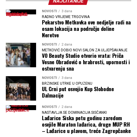
NAJČITANIJE
NOVOSTI
3 dana
RADNO VRIJEME TRGOVINA
Pekarstvo Metkovka ove nedjelje radi na
osam lokacija na području doline
Neretve
NOVOSTI
2 dana
METKOVIĆ DOBIO NOVI SALON ZA ULJEPŠAVANJE
VO Beauty Studio otvorio vrata: Priča
Vesne Obradović o hrabrosti, upornosti i
ostvarenju sna
NOVOSTI
3 dana
BRZINSKE UTRKE U OPUZENU
UL Crni put osvojio Kup Slobodne
Dalmacije
NOVOSTI
2 dana
NASTAVLJA SE DOMINACIJA SISČANKI
Lađarice Siska petu godinu zaredom
osvjile Maraton lađarica, druge MUP RH
– Lađarice u plavom, treće Zagrepčanke