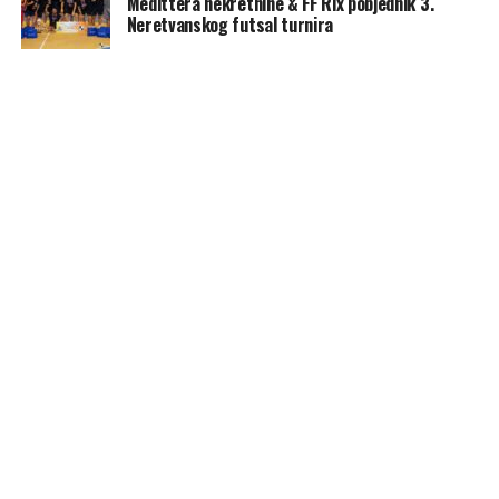
Medittera nekretnine & FF Rix pobjednik 3.
Neretvanskog futsal turnira