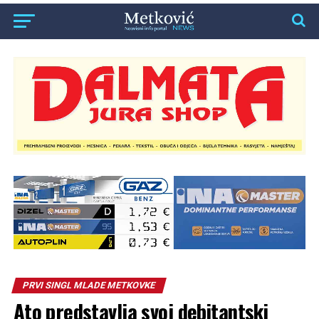
PRVI SINGL MLADE METKOVKE
Ato predstavlja svoj debitantski