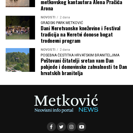
metkovskog kantautora Alena Pračića
Arona
NOVOSTI
2 dana
GRADSKI PARK METKOVIĆ
Dani Neretvanske kneževine i Festival
tradicija na Neretvi donose bogat
trodnevni program
NOVOSTI
2 dana
POSEBNA ČESTITKA HRVATSKIM BRANITELJIMA
Poštovani čitatelji sretan vam Dan
pobjede i domovinske zahvalnosti te Dan
hrvatskih branitelja