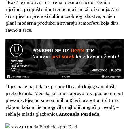
“Kaži” je emotivna i iskrena pjesma o nedorečenim
riječima, propuštenim trenucima i snazi priznanja. Ato
kroz pjesmu prenosi dubinu osobnog iskustva, a njen
glas i moderna produkcija stvaraju atmosferu koja dira
ravno u srce.
“Pjesma je nastala uz pomoć Utea, do kojeg sam došla
preko Branka Medaka koji me zapravo prvi poslao na put
pjevanja. Pjesmu smo snimili u Rijeci, a spot u Splitu sa
ekipom koja mi je omogućila najbolji mogući provod”, –
rekla je mlada glazbenica
Antonela Perdeda
.