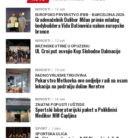
NOVOSTI
12 sati
EUROPSKO PRVENSTVO IFBB - BARCELONA 2026.
Gradonačelnik Dalibor Milan primio mladog
bodybuildera Vidu Batinovića nakon europske
bronce
NOVOSTI
12 sati
BRZINSKE UTRKE U OPUZENU
UL Crni put osvojio Kup Slobodne Dalmacije
NOVOSTI
13 sati
RADNO VRIJEME TRGOVINA
Pekarstvo Metkovka ove nedjelje radi na osam
lokacija na području doline Neretve
NOVOSTI
16 sati
ZNATNI POPUSTI I UŠTEDE
Sportski laboratorijski paket u Poliklinici
Medikor MM Čapljina
SPORT
1 dan
SPORTSKA ULICA