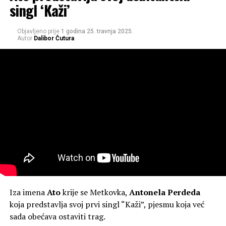
singl ‘Kaži’
Objavljeno prije
1 godina
25. travnja 2025.
Autor
Dalibor Čutura
Iza imena
Ato
krije se Metkovka,
Antonela Perdeda
koja predstavlja svoj prvi singl “Kaži”, pjesmu koja već
sada obećava ostaviti trag.