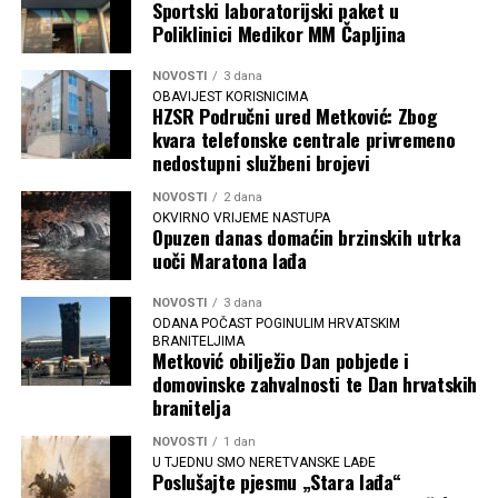
Sportski laboratorijski paket u
Poliklinici Medikor MM Čapljina
NOVOSTI
3 dana
OBAVIJEST KORISNICIMA
HZSR Područni ured Metković: Zbog
kvara telefonske centrale privremeno
nedostupni službeni brojevi
NOVOSTI
2 dana
OKVIRNO VRIJEME NASTUPA
Opuzen danas domaćin brzinskih utrka
uoči Maratona lađa
NOVOSTI
3 dana
ODANA POČAST POGINULIM HRVATSKIM
BRANITELJIMA
Metković obilježio Dan pobjede i
domovinske zahvalnosti te Dan hrvatskih
branitelja
NOVOSTI
1 dan
U TJEDNU SMO NERETVANSKE LAĐE
Poslušajte pjesmu „Stara lađa“