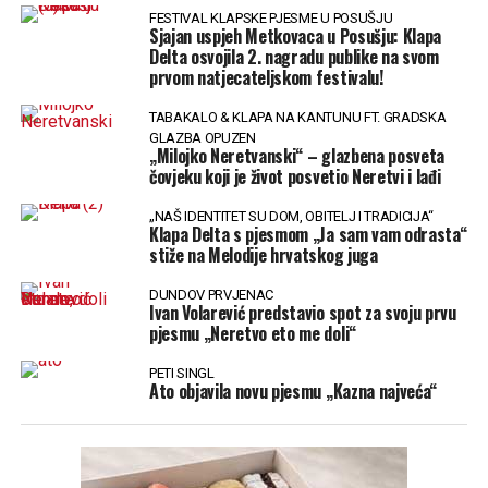
FESTIVAL KLAPSKE PJESME U POSUŠJU
Sjajan uspjeh Metkovaca u Posušju: Klapa
Delta osvojila 2. nagradu publike na svom
prvom natjecateljskom festivalu!
TABAKALO & KLAPA NA KANTUNU FT. GRADSKA
GLAZBA OPUZEN
„Milojko Neretvanski“ – glazbena posveta
čovjeku koji je život posvetio Neretvi i lađi
„NAŠ IDENTITET SU DOM, OBITELJ I TRADICIJA“
Klapa Delta s pjesmom „Ja sam vam odrasta“
stiže na Melodije hrvatskog juga
DUNDOV PRVJENAC
Ivan Volarević predstavio spot za svoju prvu
pjesmu „Neretvo eto me doli“
PETI SINGL
Ato objavila novu pjesmu „Kazna najveća“