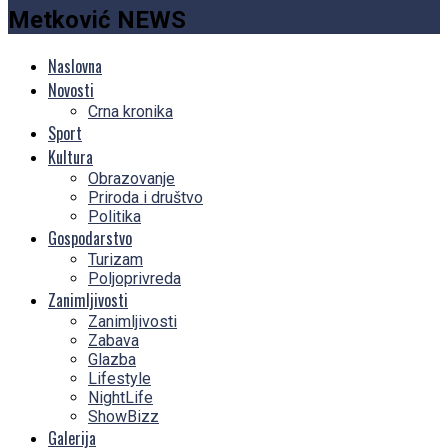
Metković NEWS
Naslovna
Novosti
Crna kronika
Sport
Kultura
Obrazovanje
Priroda i društvo
Politika
Gospodarstvo
Turizam
Poljoprivreda
Zanimljivosti
Zanimljivosti
Zabava
Glazba
Lifestyle
NightLife
ShowBizz
Galerija