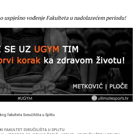
 uspješno vođenje Fakulteta u nadolazećem periodu!
og fakulteta Sveučilišta u Splitu
I FAKULTET SVEUČILIŠTA U SPLITU