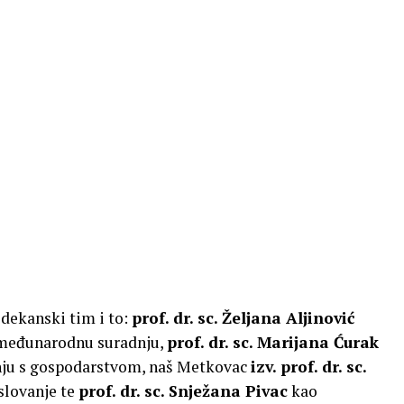
rodekanski tim i to:
prof. dr. sc. Željana Aljinović
 međunarodnu suradnju,
prof. dr. sc. Marijana Ćurak
dnju s gospodarstvom, naš Metkovac
izv. prof. dr. sc.
slovanje te
prof. dr. sc. Snježana Pivac
kao