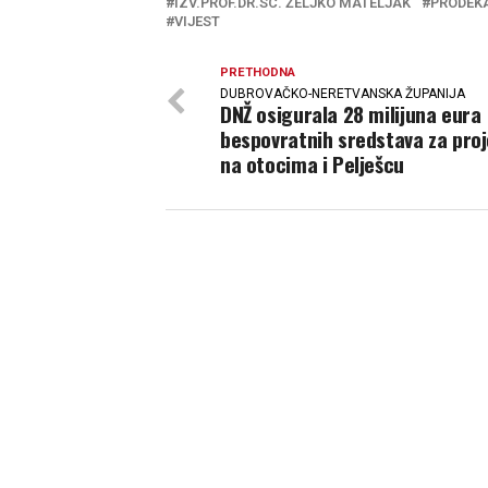
IZV.PROF.DR.SC. ŽELJKO MATELJAK
PRODEK
VIJEST
PRETHODNA
DUBROVAČKO-NERETVANSKA ŽUPANIJA
DNŽ osigurala 28 milijuna eura
bespovratnih sredstava za pro
na otocima i Pelješcu