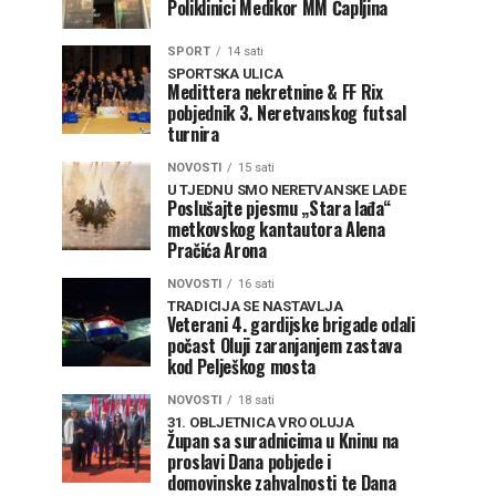
Poliklinici Medikor MM Čapljina
SPORT
14 sati
SPORTSKA ULICA
Medittera nekretnine & FF Rix
pobjednik 3. Neretvanskog futsal
turnira
NOVOSTI
15 sati
U TJEDNU SMO NERETVANSKE LAĐE
Poslušajte pjesmu „Stara lađa“
metkovskog kantautora Alena
Pračića Arona
NOVOSTI
16 sati
TRADICIJA SE NASTAVLJA
Veterani 4. gardijske brigade odali
počast Oluji zaranjanjem zastava
kod Pelješkog mosta
NOVOSTI
18 sati
31. OBLJETNICA VRO OLUJA
Župan sa suradnicima u Kninu na
proslavi Dana pobjede i
domovinske zahvalnosti te Dana