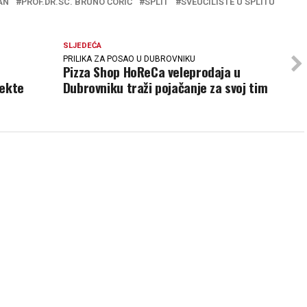
AN
PROF.DR.SC. BRUNO ĆORIĆ
SPLIT
SVEUČILIŠTE U SPLITU
SLJEDEĆA
PRILIKA ZA POSAO U DUBROVNIKU
Pizza Shop HoReCa veleprodaja u
jekte
Dubrovniku traži pojačanje za svoj tim