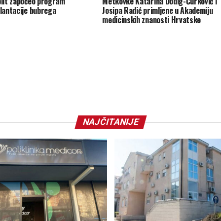
lit započeo program
Metkovke Katarina Dodig-Ćurković i
lantacije bubrega
Josipa Radić primljene u Akademiju
medicinskih znanosti Hrvatske
NAJČITANIJE