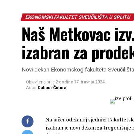
EKONOMSKI FAKULTET SVEUČILIŠTA U SPLITU
Naš Metkovac izv.
izabran za prode
Novi dekan Ekonomskog fakulteta Sveučilišta u
Objavljeno prije
2 godine
17. travnja 2024.
Autor
Dalibor Čutura
Na jučer održanoj sjednici Fakultets
izabran je novi dekan za trogodišnje