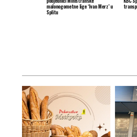
pobjednici Ministranske
KBC Sp
malonogometne lige ‘Ivan Merz’ u
transp
Splitu