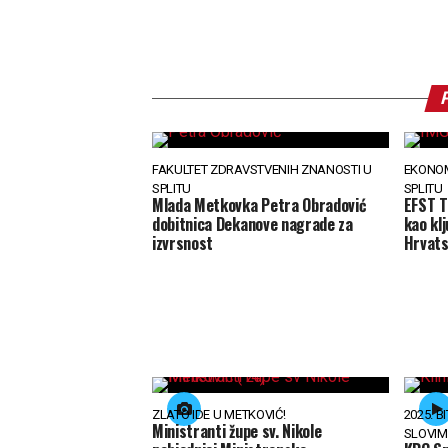
FAKULTET ZDRAVSTVENIH ZNANOSTI U
EKONOM
SPLITU
SPLITU
Mlada Metkovka Petra Obradović
EFST Ta
dobitnica Dekanove nagrade za
kao kl
izvrsnost
Hrvat
ZLATO IDE U METKOVIĆ!
2025. B
Ministranti župe sv. Nikole
SLOVI