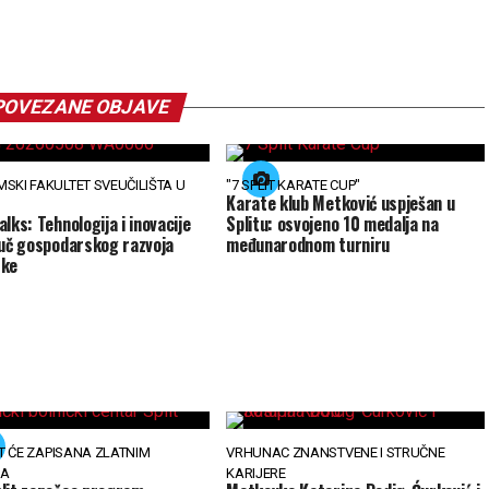
POVEZANE OBJAVE
SKI FAKULTET SVEUČILIŠTA U
"7 SPLIT KARATE CUP"
Karate klub Metković uspješan u
lks: Tehnologija i inovacije
Splitu: osvojeno 10 medalja na
juč gospodarskog razvoja
međunarodnom turniru
ske
IT ĆE ZAPISANA ZLATNIM
VRHUNAC ZNANSTVENE I STRUČNE
MA
KARIJERE