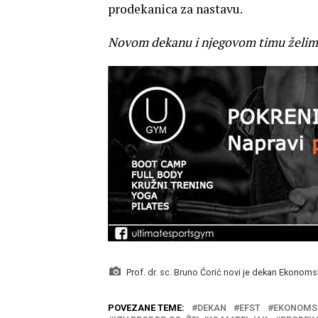
prodekanica za nastavu.
Novom dekanu i njegovom timu želimo
Prof. dr. sc. Bruno Ćorić novi je dekan Ekonomsk
POVEZANE TEME:
DEKAN
EFST
EKONOMSK