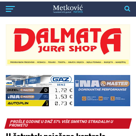
PROŠLE GODINE U DNŽ 57% VIŠE SMRTNO STRADALIH U
PROMETU