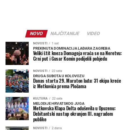
NOVO
NAJČITANIJE
VIDEO
NOVOSTI
1 sat
PREKINUTA DOMINACIJA LAĐARA ZAGREBA
Veliki štit kneza Domagoja vraća se na Neretvu:
Crni put i Gusar Komin podijelili pobjedu
NOVOSTI
22 sata
DRUGA SUBOTA U KOLOVOZU
Danas starta 29. Maraton lađa: 31 ekipa kreće
iz Metkovića prema Pločama
KULTURA
22 sata
MELODIJE HRVATSKOG JUGA
Metkovska Klapa Delta oduševila u Opuzenu:
Debitantski nastup okrunjen III. nagradom
publike
NOVOSTI
2 dana