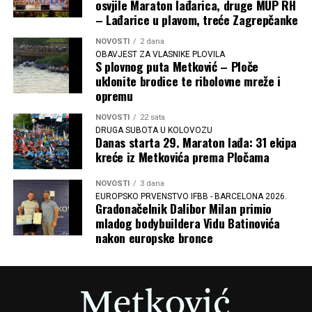
osvjile Maraton lađarica, druge MUP RH
– Lađarice u plavom, treće Zagrepčanke
NOVOSTI
2 dana
OBAVJEST ZA VLASNIKE PLOVILA
S plovnog puta Metković – Ploče
uklonite brodice te ribolovne mreže i
opremu
NOVOSTI
22 sata
DRUGA SUBOTA U KOLOVOZU
Danas starta 29. Maraton lađa: 31 ekipa
kreće iz Metkovića prema Pločama
NOVOSTI
3 dana
EUROPSKO PRVENSTVO IFBB - BARCELONA 2026.
Gradonačelnik Dalibor Milan primio
mladog bodybuildera Vidu Batinovića
nakon europske bronce