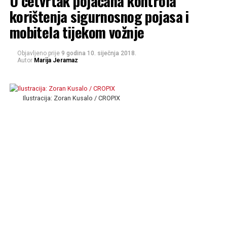
U četvrtak pojačana kontrola
korištenja sigurnosnog pojasa i
mobitela tijekom vožnje
Objavljeno prije
9 godina
10. siječnja 2018.
Autor
Marija Jeramaz
Ilustracija: Zoran Kusalo / CROPIX