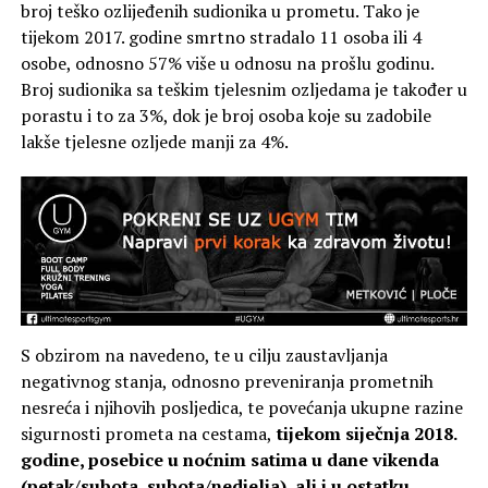
broj teško ozlijeđenih sudionika u prometu. Tako je
tijekom 2017. godine smrtno stradalo 11 osoba ili 4
osobe, odnosno 57% više u odnosu na prošlu godinu.
Broj sudionika sa teškim tjelesnim ozljedama je također u
porastu i to za 3%, dok je broj osoba koje su zadobile
lakše tjelesne ozljede manji za 4%.
S obzirom na navedeno, te u cilju zaustavljanja
negativnog stanja, odnosno preveniranja prometnih
nesreća i njihovih posljedica, te povećanja ukupne razine
sigurnosti prometa na cestama,
tijekom siječnja 2018.
godine, posebice u noćnim satima u dane vikenda
(petak/subota, subota/nedjelja), ali i u ostatku