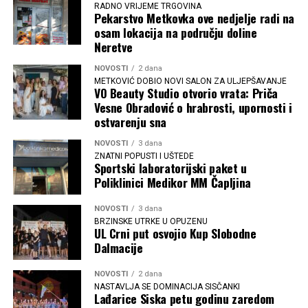
RADNO VRIJEME TRGOVINA
Pekarstvo Metkovka ove nedjelje radi na
osam lokacija na području doline
Neretve
NOVOSTI
2 dana
METKOVIĆ DOBIO NOVI SALON ZA ULJEPŠAVANJE
VO Beauty Studio otvorio vrata: Priča
Vesne Obradović o hrabrosti, upornosti i
ostvarenju sna
NOVOSTI
3 dana
ZNATNI POPUSTI I UŠTEDE
Sportski laboratorijski paket u
Poliklinici Medikor MM Čapljina
NOVOSTI
3 dana
BRZINSKE UTRKE U OPUZENU
UL Crni put osvojio Kup Slobodne
Dalmacije
NOVOSTI
2 dana
NASTAVLJA SE DOMINACIJA SISČANKI
Lađarice Siska petu godinu zaredom