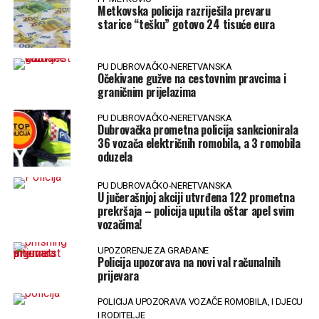
Metkovska policija razriješila prevaru
starice “tešku” gotovo 24 tisuće eura
PU DUBROVAČKO-NERETVANSKA
Očekivane gužve na cestovnim pravcima i
graničnim prijelazima
PU DUBROVAČKO-NERETVANSKA
Dubrovačka prometna policija sankcionirala
36 vozača električnih romobila, a 3 romobila
oduzela
PU DUBROVAČKO-NERETVANSKA
U jučerašnjoj akciji utvrđena 122 prometna
prekršaja – policija uputila oštar apel svim
vozačima!
UPOZORENJE ZA GRAĐANE
Policija upozorava na novi val računalnih
prijevara
POLICIJA UPOZORAVA VOZAČE ROMOBILA, I DJECU
I RODITELJE